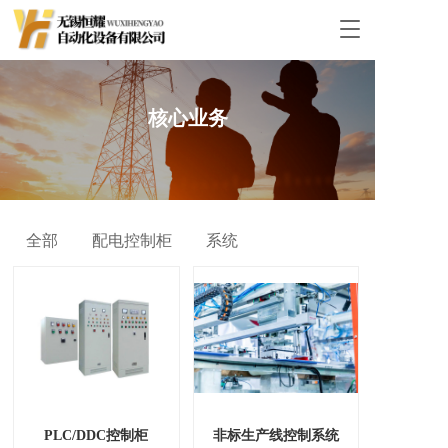
T
o
g
g
l
核心业务
e
n
a
v
i
g
全部
配电控制柜
系统
a
t
i
o
n
PLC/DDC控制柜
非标生产线控制系统